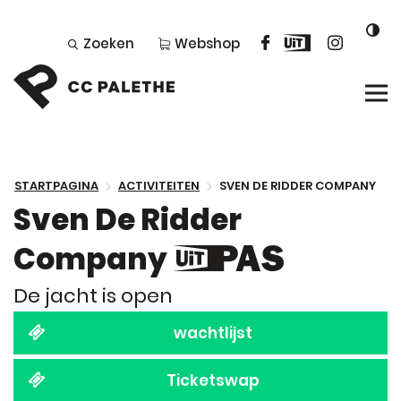
Naar
Uit
Facebook
Instagr
Zoeken
Webshop
inhoud
in
CC
Vlaanderen
Palethe
STARTPAGINA
ACTIVITEITEN
SVEN DE RIDDER COMPANY
Sven De Ridder
Company
Dit
is
De jacht is open
een
wachtlijst
UiTPAS
Ticketswap